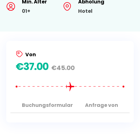
Min. Alter
Abholung
01+
Hotel
SHARM ELNAGA
VIP Elite
EN
Delphin-Haus
Spa & Massage
Glasboot
Von
Tauchen
€
37.00
€
45.00
Buchungsformular
Anfrage von