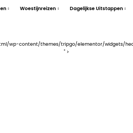
zen
Woestijnreizen
Dagelijkse Uitstappen
tml/wp-content/themes/tripgo/elementor/widgets/hea
" >
even:
Bestemm
Startpagina
Destination