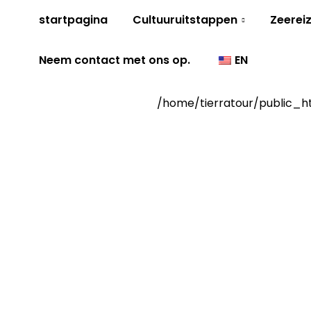
startpagina
Cultuuruitstappen
Zeerei
Neem contact met ons op.
EN
/home/tierratour/public_h
Archi