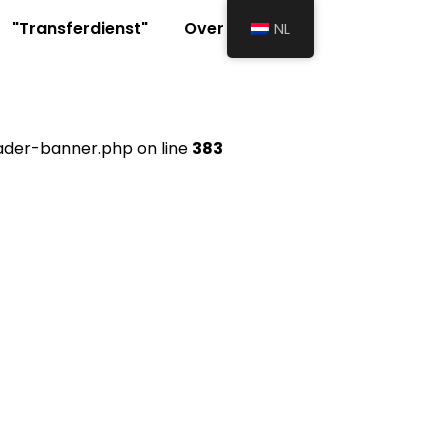
"Transferdienst"
Over Ons
NL
der-banner.php on line
383
ingen