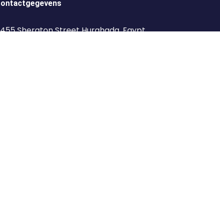
ontactgegevens
455 Sheraton Street Hurghada ,Egypt
+201098807573
+2 01155542296
+2 01155542296
+201098807573
201155542296
info@tierra-tour.com