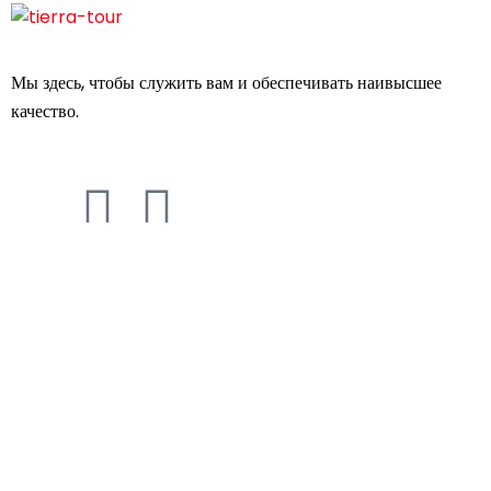
Мы здесь, чтобы служить вам и обеспечивать наивысшее
качество.
Контактная Информация
Улица Шератон, 455, Хургада, Египет.
+201098807573
+2 01155542296
+2 01155542296
+201098807573