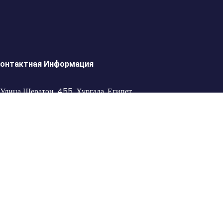
онтактная Информация
Улица Шератон, 455, Хургада, Египет.
+201098807573
+2 01155542296
+2 01155542296
+201098807573
201155542296
info@tierra-tour.com