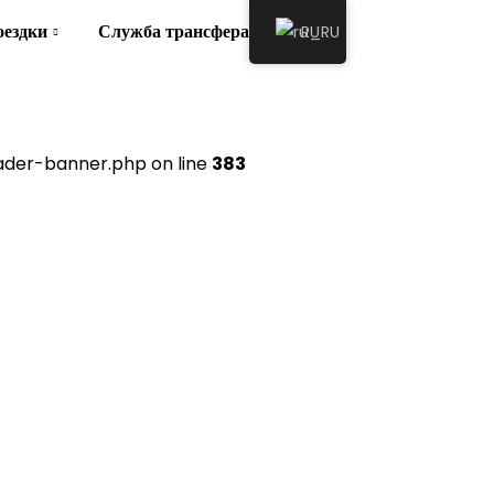
оездки
Служба трансфера
О нас
RU
der-banner.php on line
383
й"