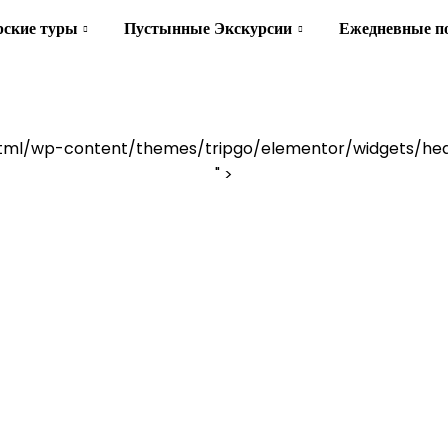
ские туры
Пустынные Экскурсии
Ежедневные п
tml/wp-content/themes/tripgo/elementor/widgets/hea
" >
Мир Приключени
Home
Destination
"Мир Приключений"