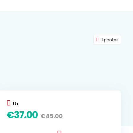
11 photos
От
€
37.00
€
45.00