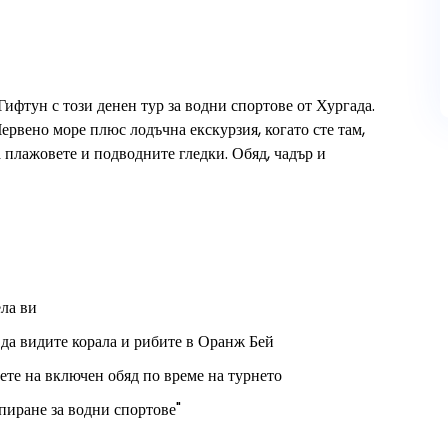
ифтун с този денен тур за водни спортове от Хургада.
ервено море плюс лодъчна екскурзия, когато сте там,
на плажовете и подводните гледки. Обяд, чадър и
ела ви
 да видите корала и рибите в Оранж Бей
дете на включен обяд по време на турнето
пиране за водни спортове"