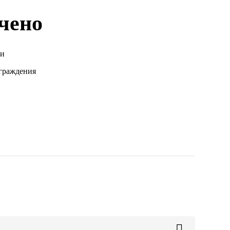
чено
ци
граждения