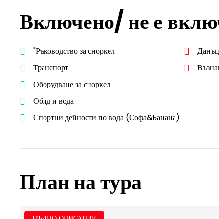
Включено/ не е вклю
"Ръководство за сноркел
Данъ
Транспорт
Възна
Оборудване за сноркел
Обяд и вода
Спортни дейности по вода (Софа&Банана)
План на тура
ПЪЛНО ОПИСАНИЕ