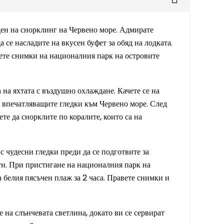
 ден на снорклинг на Червено море. Адмирате
 се насладите на вкусен буфет за обяд на лодката.
вете снимки на националния парк на островите
 на яхтата с въздушно охлаждане. Качете се на
а впечатляващите гледки към Червено море. След
ете да снорклите по коралите, които са на
 с чудесни гледки преди да се подготвите за
ун. При пристигане на националния парк на
а белия пясъчен плаж за 2 часа. Правете снимки и
е на слънчевата светлина, докато ви се сервират