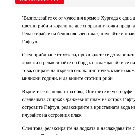
"Възползвайте се от чудесния време в Хургада с една
цветни риби и корали на две снорклинг точки преди да
Релаксирайте на белия пясъчен плаж, плувайте и пра
Гифтун.
След прибиране от хотела, прехвърлете се до марината
лодката и релаксирайте на борда, наслаждавайки се н
това, спирате на първата снорклинг точка, където мож
милиони години, и да видите стотици риби.
Върнете се на лодката за обяд. Опитайте вкусен буфет
следващата спирка: Оранжевият плаж на остров Гифт
островите Гифтун, релаксирайте в кристалната вода н
плувайте на островния плаж.
След това, релаксирайте на лодката и наслаждавайте с