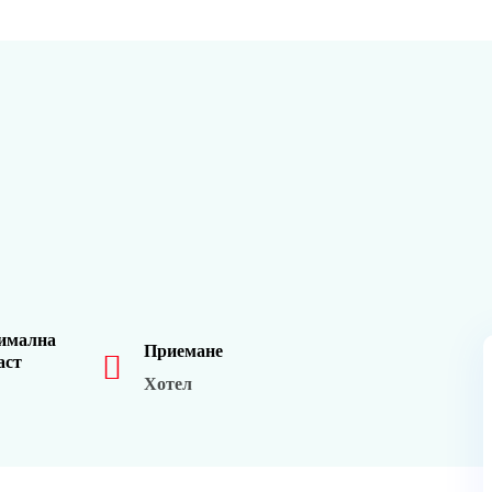
имална
Приемане
аст
Хотел