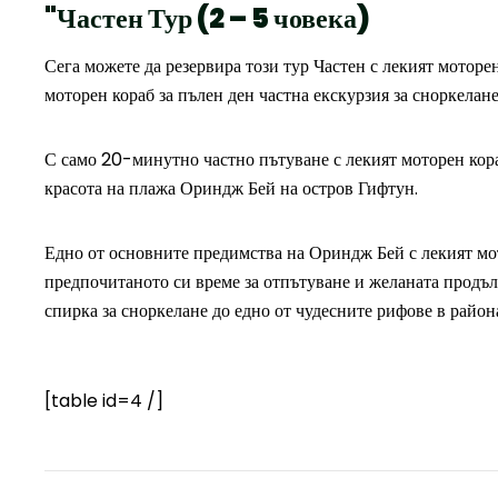
"Частен Тур (2 – 5 човека)
Сега можете да резервира този тур Частен с лекият моторен
моторен кораб за пълен ден частна екскурзия за сноркелан
С само 20-минутно частно пътуване с лекият моторен кора
красота на плажа Ориндж Бей на остров Гифтун.
Едно от основните предимства на Ориндж Бей с лекият мот
предпочитаното си време за отпътуване и желаната продъл
спирка за сноркелане до едно от чудесните рифове в района
[table id=4 /]