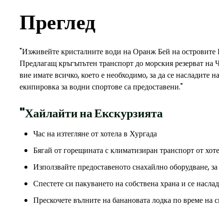
Преглед
"Изживейте кристалните води на Оранж Бей на островите Г
Предлагащ кръгъпътен транспорт до морския резерват на Ч
вие имате всичко, което е необходимо, за да се насладите 
екипировка за водни спортове са предоставени."
"Хайлайти на Екскурзията
Час на изтегляне от хотела в Хургада
Бягай от горещината с климатизиран транспорт от хот
Използвайте предоставеното снахайлно оборудване, за
Спестете си пакуването на собствена храна и се насла
Прескочете вълните на банановата лодка по време на с