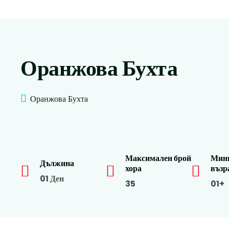
Оранжова Бухта
Оранжова Бухта
Максимален брой
Мин
Дължина
хора
възр
01 Ден
35
01+