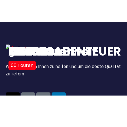
LUXOR
Assouan
KAIRO
MEERESABENTEUER
ِAbenteuerwelt
01
01
02
17
06
Touren
Touren
Touren
Touren
Touren
Wir sind hier, um Ihnen zu helfen und um die beste Qualität
zu liefern
Kontaktinformationen