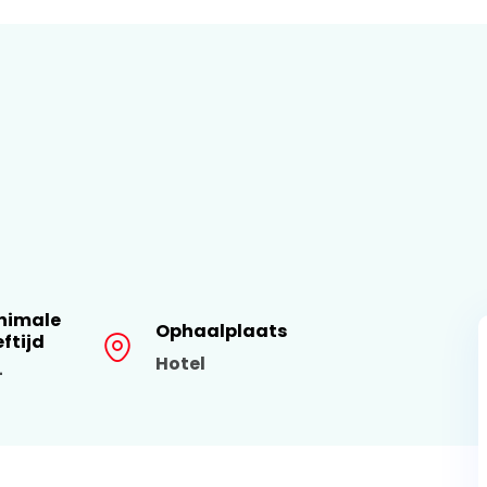
nimale
Ophaalplaats
eftijd
Hotel
+