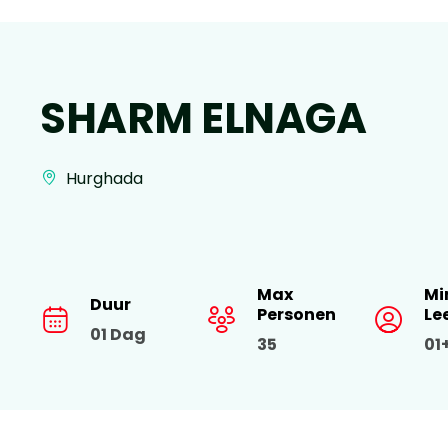
SHARM ELNAGA
Hurghada
Max
Mi
Duur
Personen
Le
01 Dag
35
01