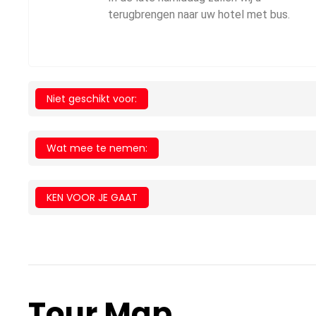
terugbrengen naar uw hotel met bus.
Niet geschikt voor:
Wat mee te nemen:
KEN VOOR JE GAAT
Tour Map