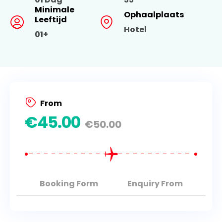
Minimale
Ophaalplaats
Leeftijd
Hotel
01+
From
€
45.00
€
50.00
Booking Form
Enquiry From