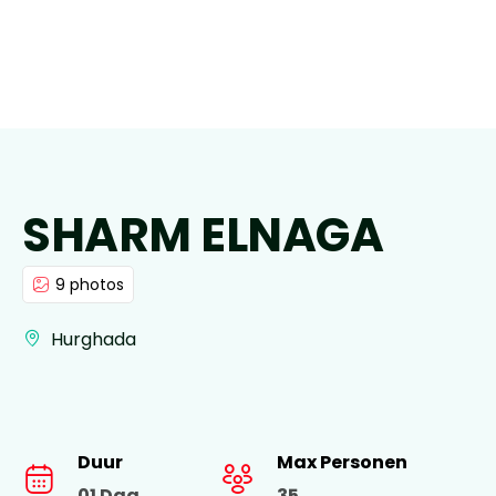
SHARM ELNAGA
9 photos
Hurghada
Duur
Max Personen
01 Dag
35